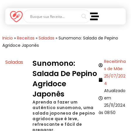
Inicio
»
Receitas
»
Saladas
»
Sunomono: Salada de Pepino
Agridoce Japonês
Sunomono:
Receitinha
Saladas
s de Mãe
Salada De Pepino
25/07/202
Agridoce
4
Atualizado
Japonês
em
Aprenda a fazer um
25/11/2024
autêntico sunomono, uma
às 08:50
salada japonesa de pepino
agridoce que é leve,
refrescante e fácil de
preparar.