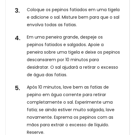
Coloque os pepinos fatiados em uma tigela
e adicione o sal. Misture bem para que o sal
envolva todas as fatias.
Em uma peneira grande, despeje os
pepinos fatiados e salgados. Apoie a
peneira sobre uma tigela e deixe os pepinos
descansarem por 10 minutos para
desidratar. O sal ajudará a retirar o excesso
E
de água das fatias.
n
t
Após 10 minutos, lave bem as fatias de
r
Receba
pepino em água corrente para retirar
nossas
e
completamente o sal. Experimente uma
Receitas
no
a
fatia; se ainda estiver muito salgada, lave
WhatsApp!
g
novamente. Esprema os pepinos com as
o
mãos para extrair o excesso de líquido.
r
Reserve.