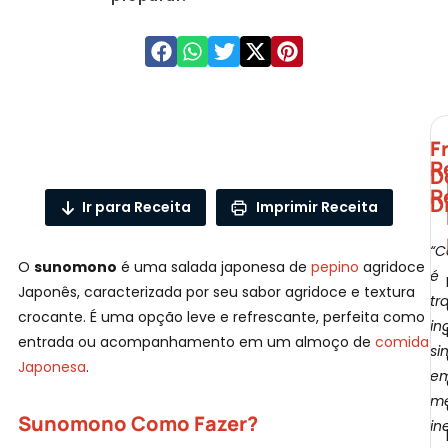
F
R
D
L
R
D
Ir para Receita
Imprimir Receita
“C
O
sunomono
é uma salada japonesa de
pepino
agridoce
é
Japonês, caracterizada por seu sabor agridoce e textura
tr
crocante. É uma opção leve e refrescante, perfeita como
in
entrada ou acompanhamento em um almoço de
comida
si
F
Japonesa
.
e
me
Sunomono Como Fazer?
in