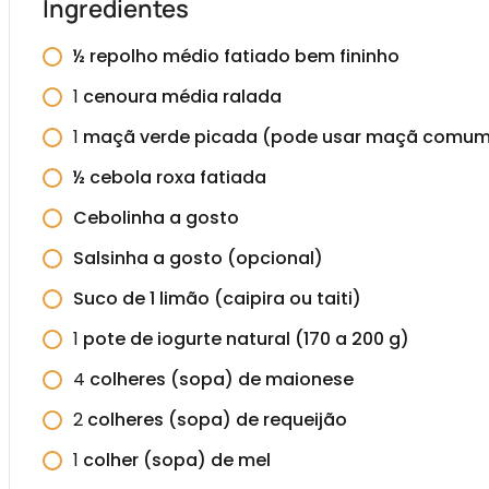
Ingredientes
½ repolho médio fatiado bem fininho
1
cenoura média ralada
1
maçã verde picada (pode usar maçã comum
½ cebola roxa fatiada
Cebolinha a gosto
Salsinha a gosto (opcional)
Suco de 1 limão (caipira ou taiti)
1
pote de iogurte natural (170 a 200 g)
4
colheres (sopa) de maionese
2
colheres (sopa) de requeijão
1
colher (sopa) de mel