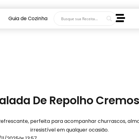
Guia de Cozinha
alada De Repolho Cremo
frescante, perfeita para acompanhar churrascos, almoç
irresistível em qualquer ocasião.
/11/2025
às 13:57