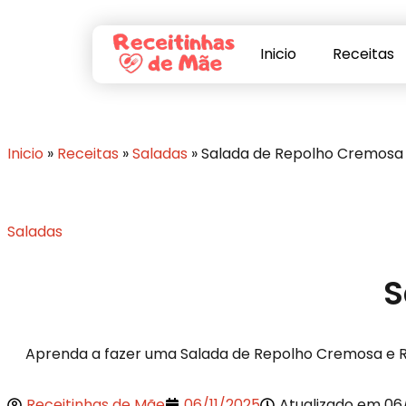
Inicio
Receitas
Inicio
»
Receitas
»
Saladas
»
Salada de Repolho Cremosa
Saladas
S
Aprenda a fazer uma Salada de Repolho Cremosa e Re
Receitinhas de Mãe
06/11/2025
Atualizado em 06