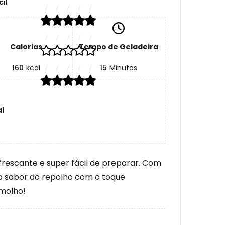
cil
Calorias
Tempo de Geladeira
160
kcal
15
Minutos
l
s
rescante e super fácil de preparar. Com
o sabor do repolho com o toque
 molho!