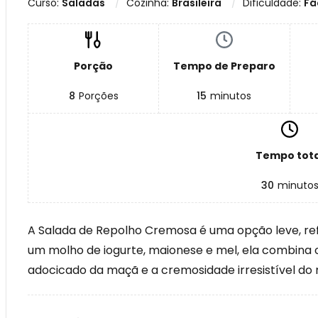
Curso:
Saladas
Cozinha:
Brasileira
Dificuldade:
Fá
Porção
Tempo de Preparo
8
Porções
15
minutos
Tempo tota
30
minuto
A Salada de Repolho Cremosa é uma opção leve, ref
um molho de iogurte, maionese e mel, ela combina 
adocicado da maçã e a cremosidade irresistível do