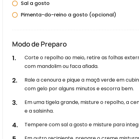
Sal a gosto
Pimenta-do-reino a gosto (opcional)
Modo de Preparo
Corte o repolho ao meio, retire as folhas exter
com mandolim ou faca afiada.
Rale a cenoura e pique a maçã verde em cubinh
com gelo por alguns minutos e escorra bem.
Em uma tigela grande, misture o repolho, a cen
e a salsinha.
Tempere com sal a gosto e misture para integr
Em outro recipiente, prepare o creme misturand