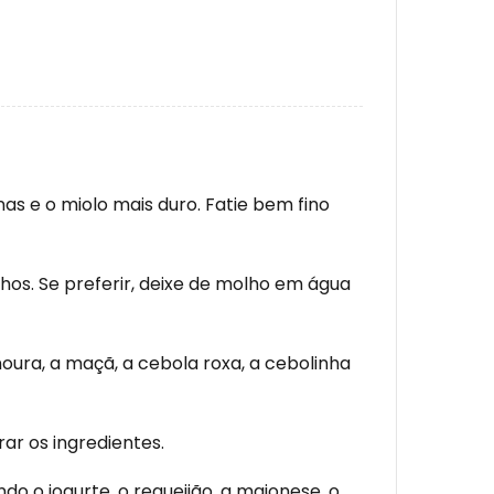
nas e o miolo mais duro. Fatie bem fino
os. Se preferir, deixe de molho em água
oura, a maçã, a cebola roxa, a cebolinha
ar os ingredientes.
o o iogurte, o requeijão, a maionese, o