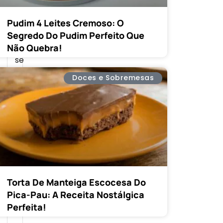
nossa
jornada
Pudim 4 Leites Cremoso: O
culinária.
Segredo Do Pudim Perfeito Que
Venha
Não Quebra!
se
juntar
Doces e Sobremesas
a
nós
e
explore
um
mundo
de
Torta De Manteiga Escocesa Do
sabores
Pica-Pau: A Receita Nostálgica
com
Perfeita!
muito