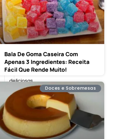
encontra
com
o
carinho
de
uma
Bala De Goma Caseira Com
mãe.
Apenas 3 Ingredientes: Receita
Descubra
Fácil Que Rende Muito!
receitas
deliciosas,
Doces e Sobremesas
ingredientes
especiais
e
dicas
úteis
em