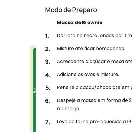
Modo de Preparo
Massa de Brownie
Derreta no micro-ondas por 1 
Misture até ficar homogêneo.
E
Receba nossas Receitas no
WhatsApp!
n
Acrescente o açúcar e mexa até
t
Adicione os ovos e misture.
r
e
Peneire o cacau/chocolate em pó
a
Despeje a massa em forma de 2
g
manteiga.
o
r
Leve ao forno pré-aquecido a 18
a