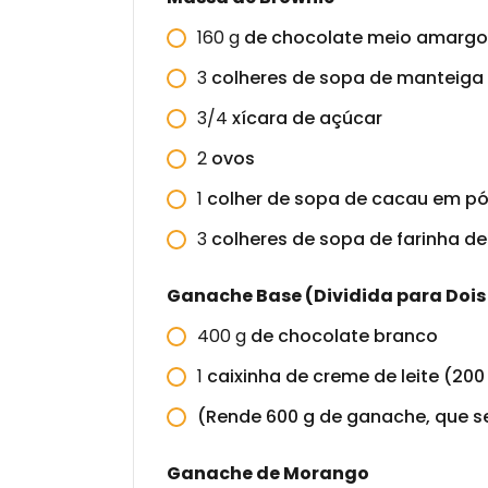
160
g
de chocolate meio amargo 
3
colheres de sopa de manteiga
3/4
xícara de açúcar
2
ovos
1
colher de sopa de cacau em pó
3
colheres de sopa de farinha de
Ganache Base (Dividida para Dois
400
g
de chocolate branco
1
caixinha de creme de leite (200
(Rende 600 g de ganache, que se
Ganache de Morango