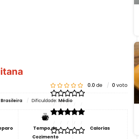
itana
0.0
de
0
voto
:
Brasileira
Dificuldade:
Médio
eparo
Tempo de
Calorias
Cozimento