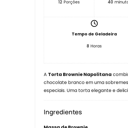
12
Porções
40
minut
Tempo de Geladeira
8
Horas
A
Torta Brownie Napolitana
combin
chocolate branco em uma sobremesa
especiais. Uma torta elegante e delic
Ingredientes
Massa de Brownie