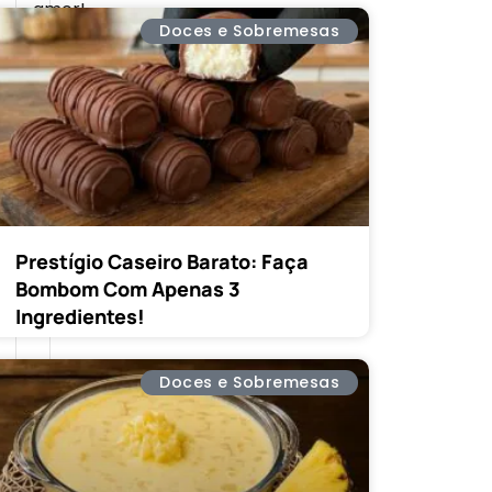
amor!
Doces e Sobremesas
Prestígio Caseiro Barato: Faça
Bombom Com Apenas 3
Ingredientes!
Doces e Sobremesas