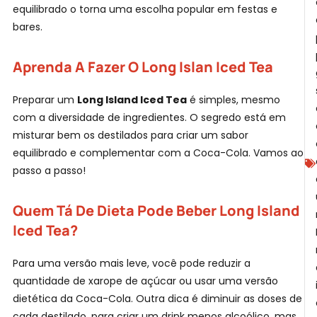
equilibrado o torna uma escolha popular em festas e
bares.
Aprenda A Fazer O Long Islan Iced Tea
Preparar um
Long Island Iced Tea
é simples, mesmo
com a diversidade de ingredientes. O segredo está em
misturar bem os destilados para criar um sabor
equilibrado e complementar com a Coca-Cola. Vamos ao
passo a passo!
I
I
Quem Tá De Dieta Pode Beber Long Island
Iced Tea?
Para uma versão mais leve, você pode reduzir a
quantidade de xarope de açúcar ou usar uma versão
dietética da Coca-Cola. Outra dica é diminuir as doses de
cada destilado, para criar um drink menos alcoólico, mas