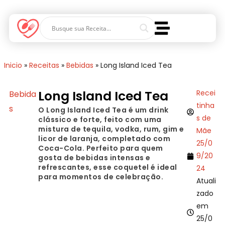
Inicio
»
Receitas
»
Bebidas
»
Long Island Iced Tea
Long Island Iced Tea
Recei
Bebida
tinha
s
O Long Island Iced Tea é um drink
s de
clássico e forte, feito com uma
mistura de tequila, vodka, rum, gim e
Mãe
licor de laranja, completado com
25/0
Coca-Cola. Perfeito para quem
9/20
gosta de bebidas intensas e
refrescantes, esse coquetel é ideal
24
para momentos de celebração.
Atuali
zado
em
25/0