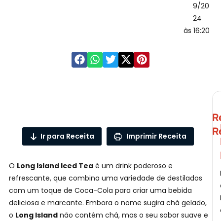
9/20
24
às 16:20
P
R
A
R
Ir para Receita
Imprimir Receita
O
Long Island Iced Tea
é um drink poderoso e
refrescante, que combina uma variedade de destilados
com um toque de Coca-Cola para criar uma bebida
deliciosa e marcante. Embora o nome sugira chá gelado,
S
o
Long Island
não contém chá, mas o seu sabor suave e