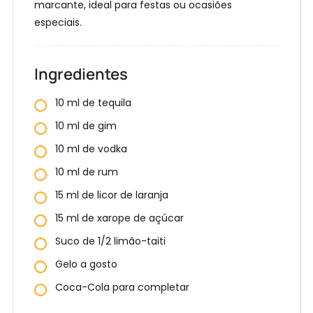
marcante, ideal para festas ou ocasiões
especiais.
Ingredientes
10 ml de tequila
10 ml de gim
10 ml de vodka
10 ml de rum
15 ml de licor de laranja
15 ml de xarope de açúcar
E
Suco de 1/2 limão-taiti
n
Gelo a gosto
t
Coca-Cola para completar
r
Receba
nossas
e