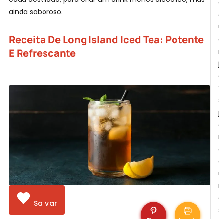
ainda saboroso.
Receita De Long Island Iced Tea: Potente
E Refrescante
Salvar