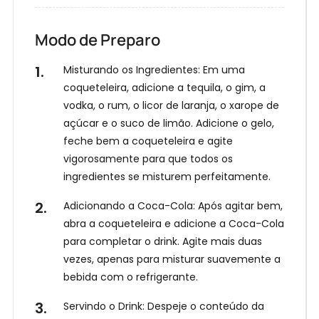
Receitas
no
a
WhatsApp!
g
Modo de Preparo
o
r
Misturando os Ingredientes: Em uma
a
coqueteleira, adicione a tequila, o gim, a
vodka, o rum, o licor de laranja, o xarope de
açúcar e o suco de limão. Adicione o gelo,
feche bem a coqueteleira e agite
vigorosamente para que todos os
ingredientes se misturem perfeitamente.
Adicionando a Coca-Cola: Após agitar bem,
abra a coqueteleira e adicione a Coca-Cola
para completar o drink. Agite mais duas
vezes, apenas para misturar suavemente a
bebida com o refrigerante.
Servindo o Drink: Despeje o conteúdo da