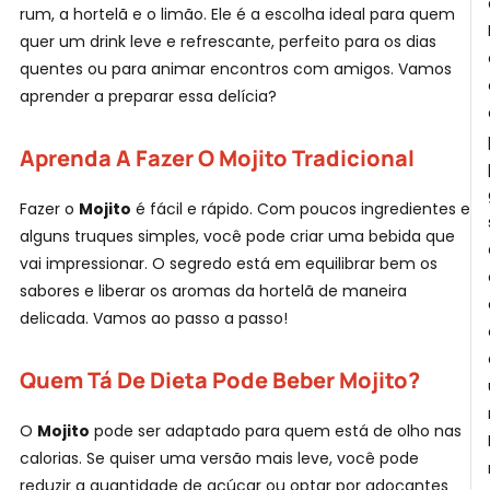
rum, a hortelã e o limão. Ele é a escolha ideal para quem
C
quer um drink leve e refrescante, perfeito para os dias
quentes ou para animar encontros com amigos. Vamos
aprender a preparar essa delícia?
Aprenda A Fazer O Mojito Tradicional
Fazer o
Mojito
é fácil e rápido. Com poucos ingredientes e
F
alguns truques simples, você pode criar uma bebida que
vai impressionar. O segredo está em equilibrar bem os
T
sabores e liberar os aromas da hortelã de maneira
delicada. Vamos ao passo a passo!
Quem Tá De Dieta Pode Beber Mojito?
O
Mojito
pode ser adaptado para quem está de olho nas
calorias. Se quiser uma versão mais leve, você pode
reduzir a quantidade de açúcar ou optar por adoçantes