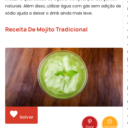
naturais. Além disso, utilizar água com gás sem adição de
sódio ajuda a deixar o drink ainda mais leve.
Receita De Mojito Tradicional
V
Salvar
Fixar
Imprimir