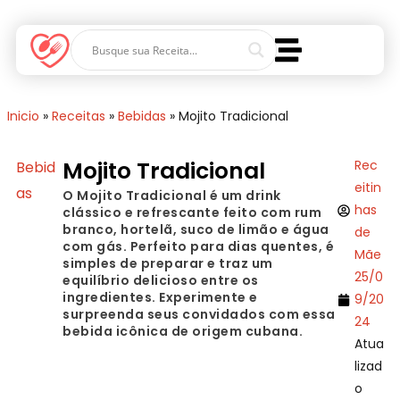
Inicio
»
Receitas
»
Bebidas
»
Mojito Tradicional
Mojito Tradicional
Rec
Bebid
eitin
as
O Mojito Tradicional é um drink
has
clássico e refrescante feito com rum
branco, hortelã, suco de limão e água
de
com gás. Perfeito para dias quentes, é
Mãe
simples de preparar e traz um
25/0
equilíbrio delicioso entre os
ingredientes. Experimente e
9/20
surpreenda seus convidados com essa
24
bebida icônica de origem cubana.
Atua
lizad
o