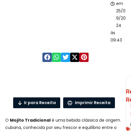
em
25/0
9/20
24
às
09:43
R
R
Ir para Receita
Imprimir Receita
O
Mojito Tradicional
é uma bebida clássica de origem
A
cubana, conhecida por seu frescor e equilíbrio entre o