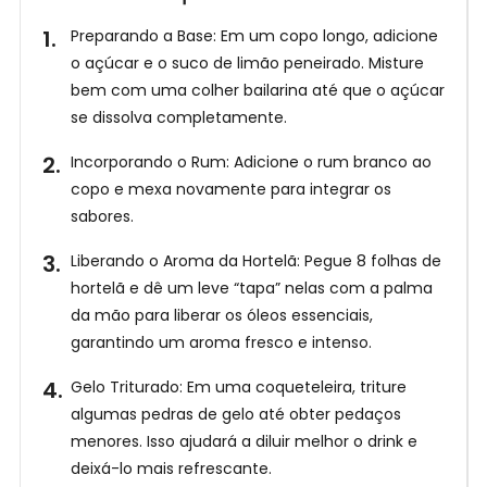
t
Preparando a Base: Em um copo longo, adicione
r
Receba
o açúcar e o suco de limão peneirado. Misture
nossas
e
Receitas
bem com uma colher bailarina até que o açúcar
no
a
WhatsApp!
se dissolva completamente.
g
o
Incorporando o Rum: Adicione o rum branco ao
r
copo e mexa novamente para integrar os
a
sabores.
Liberando o Aroma da Hortelã: Pegue 8 folhas de
hortelã e dê um leve “tapa” nelas com a palma
da mão para liberar os óleos essenciais,
garantindo um aroma fresco e intenso.
Gelo Triturado: Em uma coqueteleira, triture
algumas pedras de gelo até obter pedaços
menores. Isso ajudará a diluir melhor o drink e
deixá-lo mais refrescante.