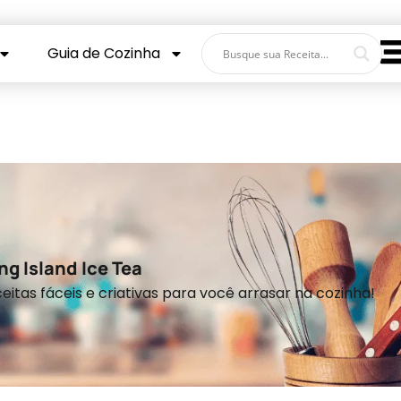
Guia de Cozinha
ng Island Ice Tea
eitas fáceis e criativas para você arrasar na cozinha!