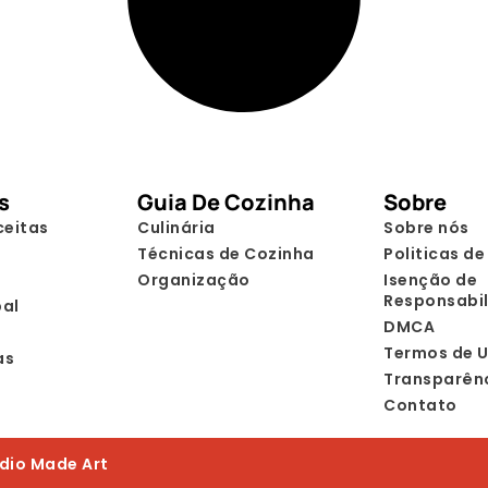
s
Guia De Cozinha
Sobre
ceitas
Culinária
Sobre nós
Técnicas de Cozinha
Politicas de
Organização
Isenção de
Responsabi
pal
DMCA
Termos de 
as
Transparên
Contato
udio Made Art