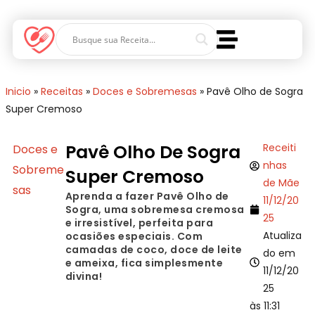
Inicio
»
Receitas
»
Doces e Sobremesas
»
Pavê Olho de Sogra
Super Cremoso
Pavê Olho De Sogra
Receiti
Doces e
nhas
Sobreme
Super Cremoso
de Mãe
sas
Aprenda a fazer Pavê Olho de
11/12/20
Sogra, uma sobremesa cremosa
25
e irresistível, perfeita para
Atualiza
ocasiões especiais. Com
camadas de coco, doce de leite
do em
e ameixa, fica simplesmente
11/12/20
divina!
25
às 11:31