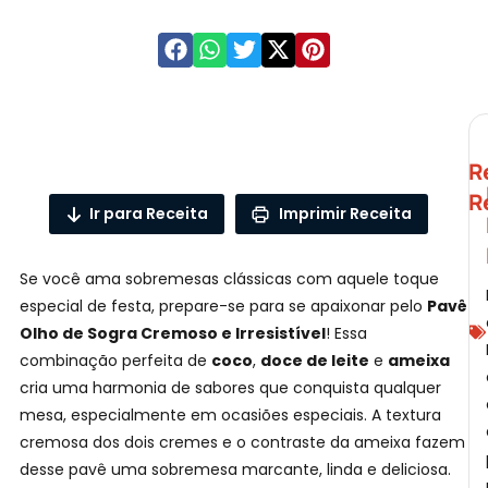
R
R
Ir para Receita
Imprimir Receita
Se você ama sobremesas clássicas com aquele toque
especial de festa, prepare-se para se apaixonar pelo
Pavê
A
Olho de Sogra Cremoso e Irresistível
! Essa
combinação perfeita de
coco
,
doce de leite
e
ameixa
cria uma harmonia de sabores que conquista qualquer
mesa, especialmente em ocasiões especiais. A textura
cremosa dos dois cremes e o contraste da ameixa fazem
desse pavê uma sobremesa marcante, linda e deliciosa.