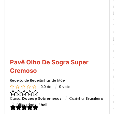
S
Pavê Olho De Sogra Super
Cremoso
Receita de Receitinhas de Mãe
0.0
de
0
voto
Curso:
Doces e Sobremesas
Cozinha:
Brasileira
Dificuldade:
Fácil