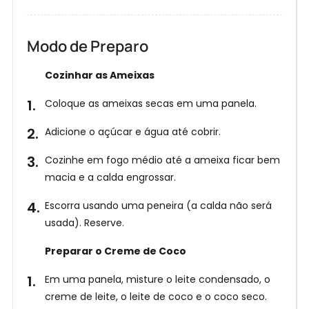
Modo de Preparo
Cozinhar as Ameixas
E
Coloque as ameixas secas em uma panela.
n
t
Adicione o açúcar e água até cobrir.
r
Receba
nossas
e
Cozinhe em fogo médio até a ameixa ficar bem
Receitas
no
a
macia e a calda engrossar.
WhatsApp!
g
Escorra usando uma peneira (a calda não será
o
usada). Reserve.
r
a
Preparar o Creme de Coco
Em uma panela, misture o leite condensado, o
creme de leite, o leite de coco e o coco seco.