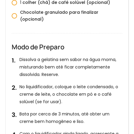
1
colher (chá) de café solúvel (opcional)
Chocolate granulado para finalizar
(opcional)
Modo de Preparo
Dissolva a gelatina sem sabor na água morna,
misturando bem até ficar completamente
dissolvida. Reserve.
E
No liquidificador, coloque o leite condensado, o
n
creme de leite, o chocolate em pó e o café
t
solúvel (se for usar).
r
Receba
nossas
Bata por cerca de 3 minutos, até obter um
e
Receitas
creme bem homogêneo e liso.
no
a
WhatsApp!
g
Com o liquidificador ainda ligado, acrescente a