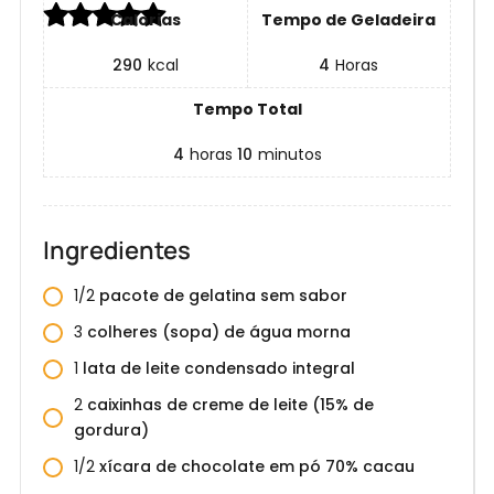
Calorias
Tempo de Geladeira
290
kcal
4
Horas
Tempo Total
4
horas
10
minutos
Ingredientes
1/2
pacote de gelatina sem sabor
3
colheres (sopa) de água morna
1
lata de leite condensado integral
2
caixinhas de creme de leite (15% de
gordura)
1/2
xícara de chocolate em pó 70% cacau