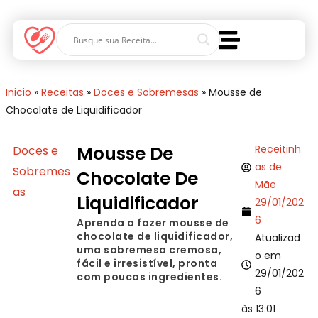
Inicio
»
Receitas
»
Doces e Sobremesas
»
Mousse de
Chocolate de Liquidificador
Mousse De
Receitinh
Doces e
as de
Sobremes
Chocolate De
Mãe
as
Liquidificador
29/01/202
6
Aprenda a fazer mousse de
chocolate de liquidificador,
Atualizad
uma sobremesa cremosa,
o em
fácil e irresistível, pronta
29/01/202
com poucos ingredientes.
6
às 13:01