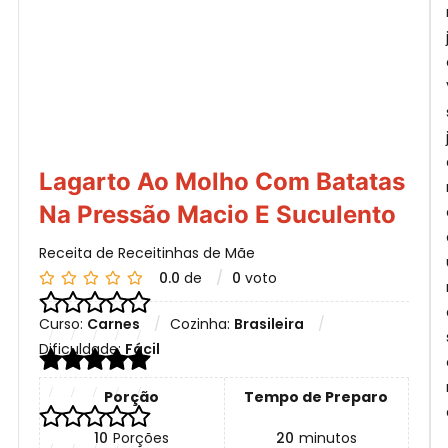
F
N
Lagarto Ao Molho Com Batatas
Na Pressão Macio E Suculento
Receita de Receitinhas de Mãe
0.0
de
0
voto
Curso:
Carnes
Cozinha:
Brasileira
Dificuldade:
Fácil
Porção
Tempo de Preparo
10
Porções
20
minutos