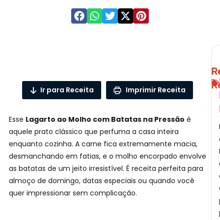
R
R
Ir para Receita
Imprimir Receita
L
F
Esse
Lagarto ao Molho com Batatas na Pressão
é
aquele prato clássico que perfuma a casa inteira
enquanto cozinha. A carne fica extremamente macia,
desmanchando em fatias, e o molho encorpado envolve
as batatas de um jeito irresistível. É receita perfeita para
almoço de domingo, datas especiais ou quando você
F
quer impressionar sem complicação.