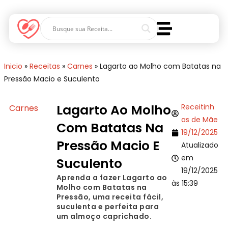
Inicio
»
Receitas
»
Carnes
»
Lagarto ao Molho com Batatas na
Pressão Macio e Suculento
Lagarto Ao Molho
Receitinh
Carnes
as de Mãe
Com Batatas Na
19/12/2025
Pressão Macio E
Atualizado
em
Suculento
19/12/2025
Aprenda a fazer Lagarto ao
às 15:39
Molho com Batatas na
Pressão, uma receita fácil,
suculenta e perfeita para
um almoço caprichado.