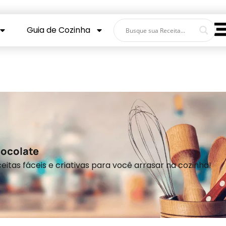
Guia de Cozinha
ocolate
eitas fáceis e criativas para você arrasar na cozinha!