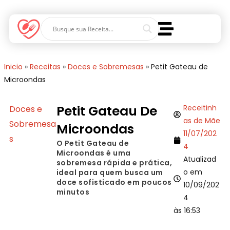
Inicio
»
Receitas
»
Doces e Sobremesas
»
Petit Gateau de
Microondas
Petit Gateau De
Receitinh
Doces e
as de Mãe
Sobremesa
Microondas
11/07/202
s
O Petit Gateau de
4
Microondas é uma
Atualizad
sobremesa rápida e prática,
o em
ideal para quem busca um
doce sofisticado em poucos
10/09/202
minutos
4
às 16:53