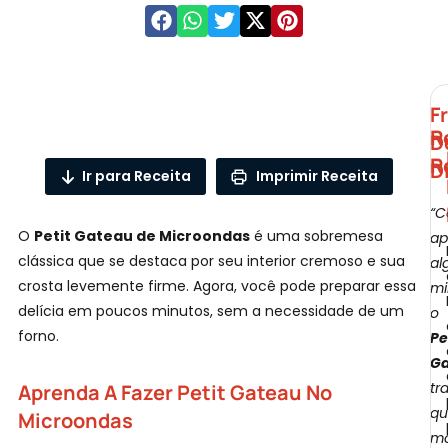
P
F
R
D
R
D
Ir para Receita
Imprimir Receita
“
O
Petit Gateau de Microondas
é uma sobremesa
ap
S
clássica que se destaca por seu interior cremoso e sua
al
crosta levemente firme. Agora, você pode preparar essa
mi
delícia em poucos minutos, sem a necessidade de um
o
forno.
Pe
G
tr
Aprenda A Fazer Petit Gateau No
qu
Microondas
m