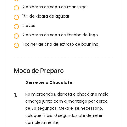
2 colheres de sopa de manteiga
1/4 de xícara de açúcar
2 ovos
2 colheres de sopa de farinha de trigo
1 colher de chá de extrato de baunilha
Modo de Preparo
Derreter o Chocolate:
No microondas, derreta o chocolate meio
amargo junto com a manteiga por cerca
E
de 30 segundos. Mexa e, se necessário,
n
coloque mais 10 segundos até derreter
t
completamente.
r