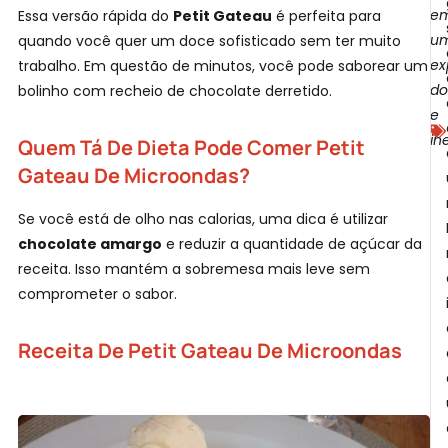
e
Essa versão rápida do
Petit Gateau
é perfeita para
u
quando você quer um doce sofisticado sem ter muito
ex
trabalho. Em questão de minutos, você pode saborear um
do
bolinho com recheio de chocolate derretido.
e
F
in
Quem Tá De Dieta Pode Comer Petit
Gateau De Microondas?
Se você está de olho nas calorias, uma dica é utilizar
chocolate amargo
e reduzir a quantidade de açúcar da
receita. Isso mantém a sobremesa mais leve sem
comprometer o sabor.
M
Receita De Petit Gateau De Microondas