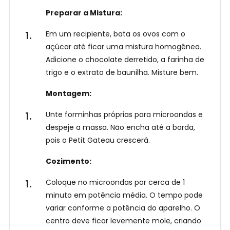
Receba
nossas
e
Preparar a Mistura:
Receitas
no
a
WhatsApp!
Em um recipiente, bata os ovos com o
g
açúcar até ficar uma mistura homogênea.
o
Adicione o chocolate derretido, a farinha de
r
trigo e o extrato de baunilha. Misture bem.
a
Montagem:
Unte forminhas próprias para microondas e
despeje a massa. Não encha até a borda,
pois o Petit Gateau crescerá.
Cozimento:
Coloque no microondas por cerca de 1
minuto em potência média. O tempo pode
variar conforme a potência do aparelho. O
centro deve ficar levemente mole, criando