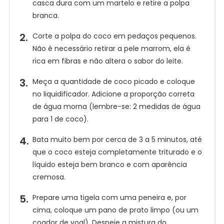
casca dura com um martelo e retire a polpa
branca.
Corte a polpa do coco em pedaços pequenos.
Não é necessário retirar a pele marrom, ela é
rica em fibras e não altera o sabor do leite.
Meça a quantidade de coco picado e coloque
no liquidificador. Adicione a proporção correta
E
de água morna (lembre-se: 2 medidas de água
n
para 1 de coco).
t
r
Receba
Bata muito bem por cerca de 3 a 5 minutos, até
nossas
e
que o coco esteja completamente triturado e o
Receitas
no
a
líquido esteja bem branco e com aparência
WhatsApp!
g
cremosa.
o
Prepare uma tigela com uma peneira e, por
r
cima, coloque um pano de prato limpo (ou um
a
coador de voal). Despeje a mistura do