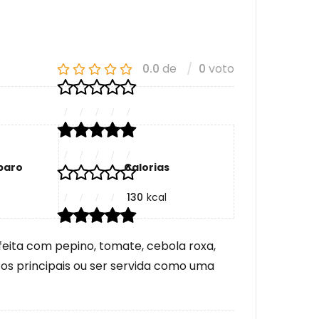
0.0
de
0
voto
paro
Calorias
s
130
kcal
feita com pepino, tomate, cebola roxa,
tos principais ou ser servida como uma