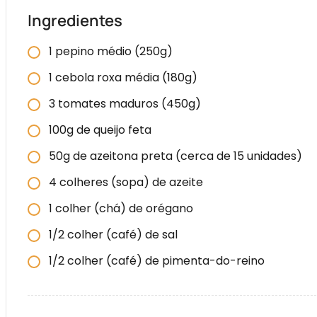
Ingredientes
1 pepino médio (250g)
1 cebola roxa média (180g)
3 tomates maduros (450g)
100g de queijo feta
50g de azeitona preta (cerca de 15 unidades)
4 colheres (sopa) de azeite
1 colher (chá) de orégano
1/2 colher (café) de sal
1/2 colher (café) de pimenta-do-reino