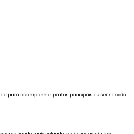
deal para acompanhar pratos principais ou ser servida
ta, mesmo sendo mais salgado, pode ser usado em