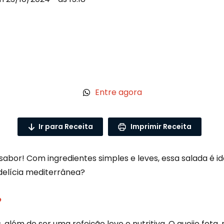
Entre agora
Ir para Receita
Imprimir Receita
sabor! Com ingredientes simples e leves, essa salada é i
delícia mediterrânea?
?
s, além de ser uma refeição leve e nutritiva. O queijo fe