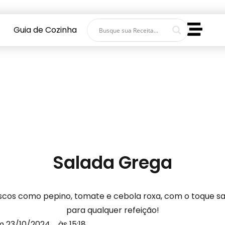
Guia de Cozinha
Salada Grega
os como pepino, tomate e cebola roxa, com o toque salg
para qualquer refeição!
m 23/10/2024
às 15:18