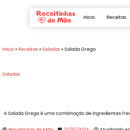
Inicio
Receitas
Inicio
»
Receitas
»
Saladas
»
Salada Grega
Saladas
A Salada Grega é uma combinação de ingredientes fresc
Receitinhas de Mãe
23/10/2024
Atualizado e