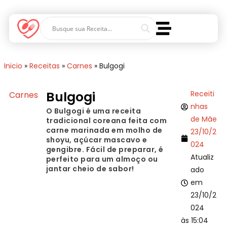
Inicio
»
Receitas
»
Carnes
»
Bulgogi
Bulgogi
Receiti
Carnes
nhas
O Bulgogi é uma receita
de Mãe
tradicional coreana feita com
carne marinada em molho de
23/10/2
shoyu, açúcar mascavo e
024
gengibre. Fácil de preparar, é
Atualiz
perfeito para um almoço ou
jantar cheio de sabor!
ado
em
23/10/2
024
às 15:04