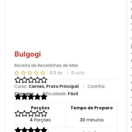
B
Bulgogi
Receita de Receitinhas de Mãe
0.0
de
0
voto
Curso:
Carnes, Prato Principal
Cozinha:
Coreana
Dificuldade:
Fácil
Porções
Tempo de Preparo
4
Porções
30
minutos