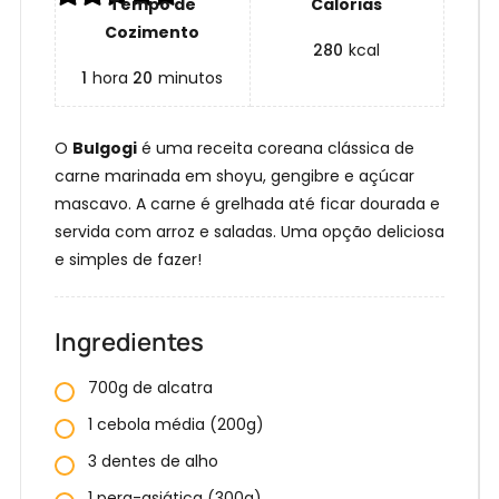
Tempo de
Calorias
Cozimento
280
kcal
1
hora
20
minutos
O
Bulgogi
é uma receita coreana clássica de
carne marinada em shoyu, gengibre e açúcar
mascavo. A carne é grelhada até ficar dourada e
servida com arroz e saladas. Uma opção deliciosa
e simples de fazer!
Ingredientes
700g de alcatra
1 cebola média (200g)
3 dentes de alho
1 pera-asiática (300g)