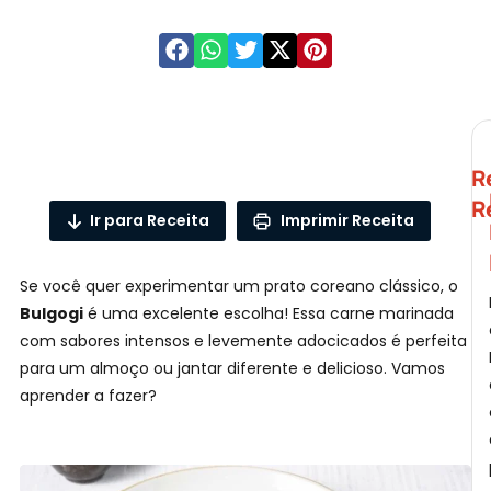
R
R
Ir para Receita
Imprimir Receita
T
Se você quer experimentar um prato coreano clássico, o
Bulgogi
é uma excelente escolha! Essa carne marinada
com sabores intensos e levemente adocicados é perfeita
para um almoço ou jantar diferente e delicioso. Vamos
L
aprender a fazer?
A