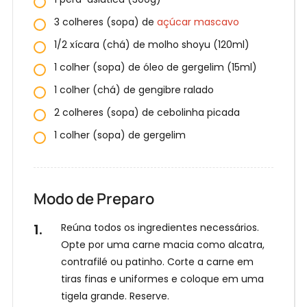
3 colheres (sopa) de
açúcar mascavo
1/2 xícara (chá) de molho shoyu (120ml)
1 colher (sopa) de óleo de gergelim (15ml)
1 colher (chá) de gengibre ralado
2 colheres (sopa) de cebolinha picada
1 colher (sopa) de gergelim
Modo de Preparo
Reúna todos os ingredientes necessários.
Opte por uma carne macia como alcatra,
E
contrafilé ou patinho. Corte a carne em
n
tiras finas e uniformes e coloque em uma
t
tigela grande. Reserve.