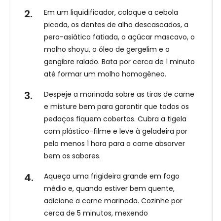
r
Receba
nossas
e
Em um liquidificador, coloque a cebola
Receitas
no
a
picada, os dentes de alho descascados, a
WhatsApp!
g
pera-asiática fatiada, o açúcar mascavo, o
o
molho shoyu, o óleo de gergelim e o
r
gengibre ralado. Bata por cerca de 1 minuto
a
até formar um molho homogêneo.
Despeje a marinada sobre as tiras de carne
e misture bem para garantir que todos os
pedaços fiquem cobertos. Cubra a tigela
com plástico-filme e leve à geladeira por
pelo menos 1 hora para a carne absorver
bem os sabores.
Aqueça uma frigideira grande em fogo
médio e, quando estiver bem quente,
adicione a carne marinada. Cozinhe por
cerca de 5 minutos, mexendo