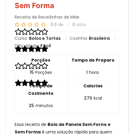
Sem Forma
Receita de Receitinhas de Mãe
0.0
de
0
voto
Curso:
Bolos e Tortas
Cozinha:
Brasileira
Dificuldade:
Fácil
Porções
Tempo de Preparo
15
Porções
1
hora
Tempo de
Calorias
Cozimento
270
kcal
25
minutos
Essa receita de
Bolo de Panela Sem Forno e
Sem Forma
é uma solução rápida para quem