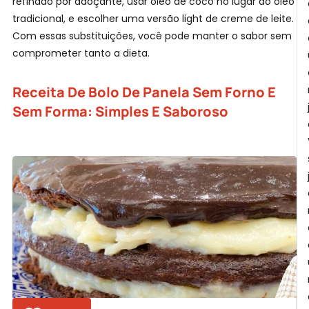
refinado por adoçante, usar óleo de coco no lugar do óleo
B
tradicional, e escolher uma versão light de creme de leite.
Com essas substituições, você pode manter o sabor sem
comprometer tanto a dieta.
Receita De Bolo De Panela Sem Forno E
Sem Forma: Simples E Saboroso