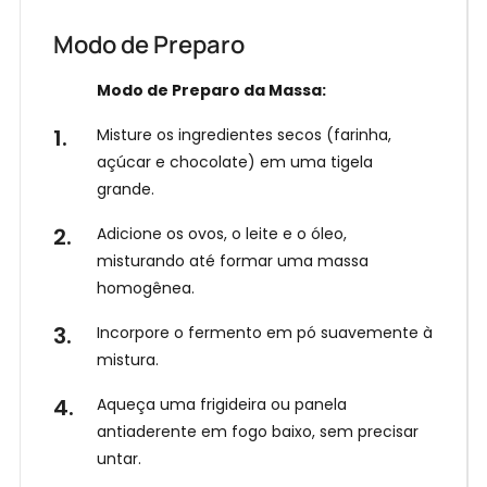
t
r
Receba
Modo de Preparo
nossas
e
Receitas
no
a
Modo de Preparo da Massa:
WhatsApp!
g
Misture os ingredientes secos (farinha,
o
açúcar e chocolate) em uma tigela
r
grande.
a
Adicione os ovos, o leite e o óleo,
misturando até formar uma massa
homogênea.
Incorpore o fermento em pó suavemente à
mistura.
Aqueça uma frigideira ou panela
antiaderente em fogo baixo, sem precisar
untar.