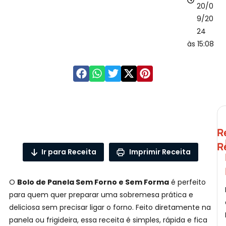
20/0
9/20
24
às 15:08
B
R
R
Ir para Receita
Imprimir Receita
L
O
Bolo de Panela Sem Forno e Sem Forma
é perfeito
para quem quer preparar uma sobremesa prática e
D
deliciosa sem precisar ligar o forno. Feito diretamente na
panela ou frigideira, essa receita é simples, rápida e fica