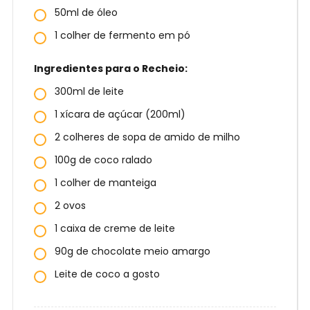
50ml de óleo
1 colher de fermento em pó
Ingredientes para o Recheio:
300ml de leite
1 xícara de açúcar (200ml)
2 colheres de sopa de amido de milho
100g de coco ralado
1 colher de manteiga
2 ovos
1 caixa de creme de leite
90g de chocolate meio amargo
Leite de coco a gosto
E
n