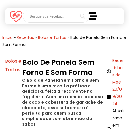
Inicio
»
Receitas
»
Bolos e Tortas
»
Bolo de Panela Sem Forno e
Sem Forma
Bolo De Panela Sem
Recei
Bolos e
tinha
Tortas
Forno E Sem Forma
s de
O Bolo de Panela Sem Forno e Sem
Mãe
Forma é uma receita prática e
20/0
deliciosa, feita diretamente na
9/20
frigideira. Com um recheio cremoso
de coco e cobertura de ganache de
24
chocolate, essa sobremesa é
Atuali
perfeita para quem busca
zado
simplicidade sem abrir mão do
sabor.
em