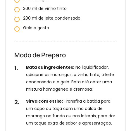
300 ml de vinho tinto
200 ml de leite condensado
Gelo a gosto
Modo de Preparo
E
n
Bata os ingredientes:
No liquidificador,
t
adicione os morangos, o vinho tinto, o leite
r
Receba
nossas
condensado e o gelo. Bata até obter uma
e
Receitas
mistura homogênea e cremosa.
no
a
WhatsApp!
g
Sirva com estilo:
Transfira a batida para
o
um copo ou taça com uma calda de
r
morango no fundo ou nas laterais, para dar
a
um toque extra de sabor e apresentação.