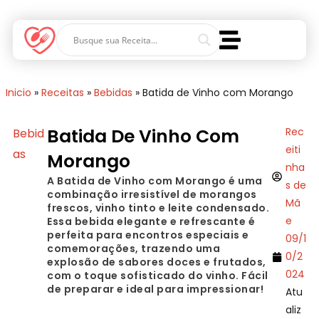
Inicio
»
Receitas
»
Bebidas
»
Batida de Vinho com Morango
Batida De Vinho Com
Rec
Bebid
eiti
as
Morango
nha
A Batida de Vinho com Morango é uma
s de
combinação irresistível de morangos
Mã
frescos, vinho tinto e leite condensado.
e
Essa bebida elegante e refrescante é
perfeita para encontros especiais e
09/1
comemorações, trazendo uma
0/2
explosão de sabores doces e frutados,
024
com o toque sofisticado do vinho. Fácil
de preparar e ideal para impressionar!
Atu
aliz