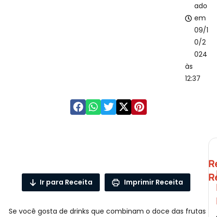
ado
em
09/1
0/2
024
às
12:37
R
R
Ir para Receita
Imprimir Receita
F
Se você gosta de drinks que combinam o doce das frutas