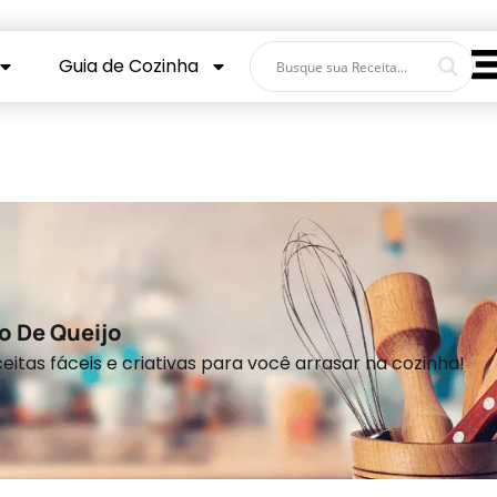
Guia de Cozinha
o De Queijo
eitas fáceis e criativas para você arrasar na cozinha!