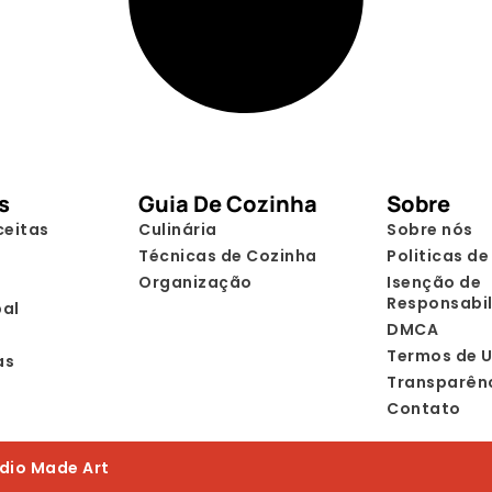
s
Guia De Cozinha
Sobre
ceitas
Culinária
Sobre nós
Técnicas de Cozinha
Politicas de
Organização
Isenção de
Responsabi
pal
DMCA
Termos de 
as
Transparên
Contato
udio Made Art