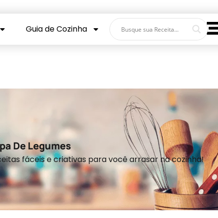
Guia de Cozinha
pa De Legumes
eitas fáceis e criativas para você arrasar na cozinha!