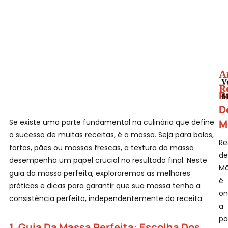
A
V
R
R
M
D
M
Se existe uma parte fundamental na culinária que define
o sucesso de muitas receitas, é a massa. Seja para bolos,
Re
tortas, pães ou massas frescas, a textura da massa
de
desempenha um papel crucial no resultado final. Neste
M
guia da massa perfeita, exploraremos as melhores
é
práticas e dicas para garantir que sua massa tenha a
on
consistência perfeita, independentemente da receita.
a
pa
1.
Guia Da Massa Perfeita:
Escolha Dos