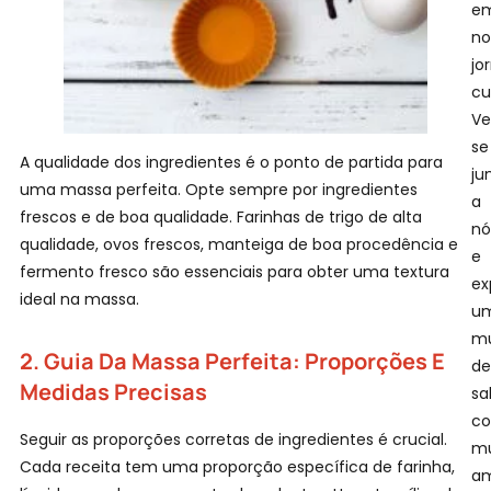
e
no
jo
cu
Ve
se
A qualidade dos ingredientes é o ponto de partida para
ju
uma massa perfeita. Opte sempre por ingredientes
a
frescos e de boa qualidade. Farinhas de trigo de alta
nó
qualidade, ovos frescos, manteiga de boa procedência e
e
fermento fresco são essenciais para obter uma textura
ex
ideal na massa.
u
m
2.
Guia Da Massa Perfeita:
Proporções E
de
Medidas Precisas
sa
c
Seguir as proporções corretas de ingredientes é crucial.
mu
Cada receita tem uma proporção específica de farinha,
am