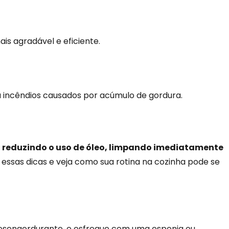
is agradável e eficiente.
u incêndios causados por acúmulo de gordura.
 reduzindo o uso de óleo, limpando imediatamente
essas dicas e veja como sua rotina na cozinha pode se
esengordurante, e esfregue com uma esponja ou