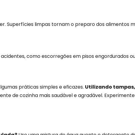
r. Superfícies limpas tornam o preparo dos alimentos ma
e acidentes, como escorregões em pisos engordurados o
lgumas práticas simples e eficazes.
Utilizando tampas,
ente de cozinha mais saudável e agradável. Experimente 
mulada?
Use uma mistura de água quente e detergente d